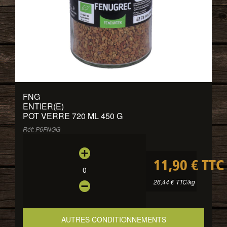
FNG
ENTIER(E)
POT VERRE 720 ML 450 G
Réf: P6FNGG
11,90 € TTC
0
26,44 € TTC/kg
AUTRES CONDITIONNEMENTS