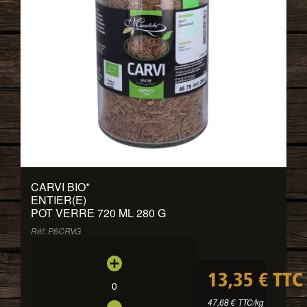
CARVI BIO
*
ENTIER(E)
POT VERRE 720 ML 280 G
Réf: P6CRVG
13,35 € TTC
0
47,68 € TTC/kg