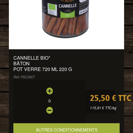
CANNELLE BIO
*
BÂTON
POT VERRE 720 ML 220 G
Réf: P6CANT
25,50 € TTC
0
115,91 € TTC/kg
AUTRES CONDITIONNEMENTS