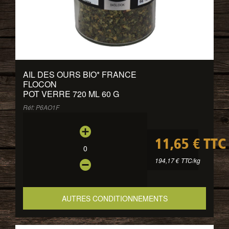
AIL DES OURS BIO
*
FRANCE
FLOCON
POT VERRE 720 ML 60 G
Réf: P6AO1F
11,65 € TTC
0
194,17 € TTC/kg
AUTRES CONDITIONNEMENTS