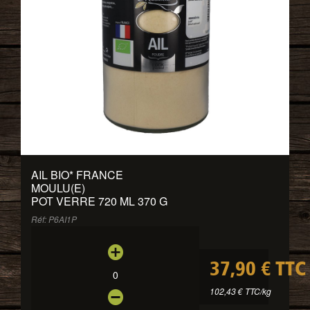
AIL BIO
*
FRANCE
MOULU(E)
POT VERRE 720 ML 370 G
Réf: P6AI1P
37,90 € TTC
0
102,43 € TTC/kg