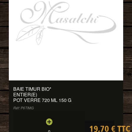
BAIE TIMUR BIO
*
ENTIER(E)
POT VERRE 720 ML 150 G
Réf: P6TIMG
19,70 € TTC
0