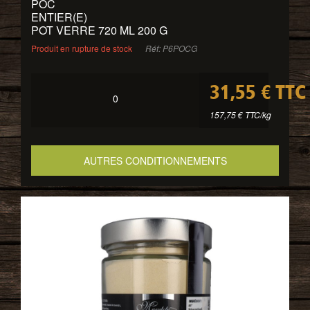
POC
ENTIER(E)
POT VERRE 720 ML 200 G
Produit en rupture de stock
Réf: P6POCG
31,55 € TTC
0
157,75 € TTC/kg
AUTRES CONDITIONNEMENTS