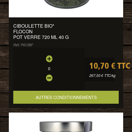
CIBOULETTE BIO
*
FLOCON
POT VERRE 720 ML 40 G
Réf: P6CIBF
10,70 € TTC
0
267,50 € TTC/kg
AUTRES CONDITIONNEMENTS