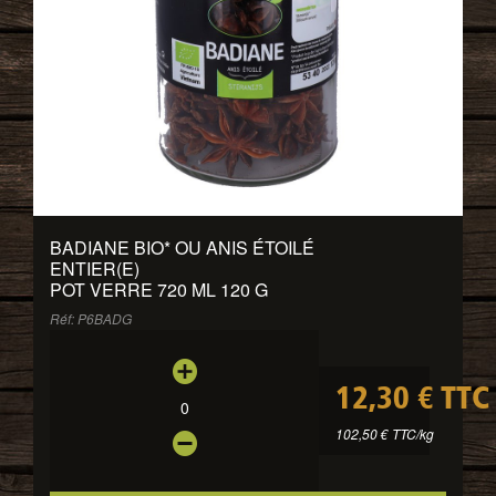
BADIANE BIO
*
OU ANIS ÉTOILÉ
ENTIER(E)
POT VERRE 720 ML 120 G
Réf: P6BADG
12,30 € TTC
0
102,50 € TTC/kg