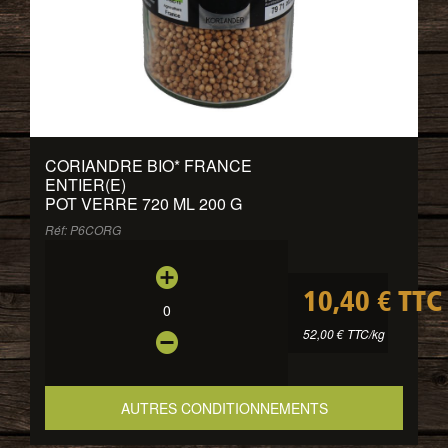
CORIANDRE BIO
*
FRANCE
ENTIER(E)
POT VERRE 720 ML 200 G
Réf: P6CORG
10,40 € TTC
0
52,00 € TTC/kg
AUTRES CONDITIONNEMENTS