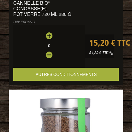
CANNELLE BIO
*
CONCASSÉ(E)
POT VERRE 720 ML 280 G
Réf: P6CANC
15,20 € TTC
0
54,29 € TTC/kg
AUTRES CONDITIONNEMENTS