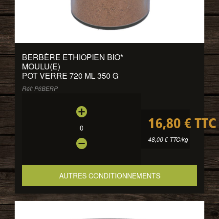
BERBÈRE ETHIOPIEN BIO
*
MOULU(E)
POT VERRE 720 ML 350 G
Réf: P6BERP
16,80 € TTC
0
48,00 € TTC/kg
AUTRES CONDITIONNEMENTS