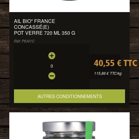
AIL BIO
*
FRANCE
CONCASSÉ(E)
POT VERRE 720 ML 350 G
Réf: P6AI1C
40,55 € TTC
0
115,86 € TTC/kg
AUTRES CONDITIONNEMENTS