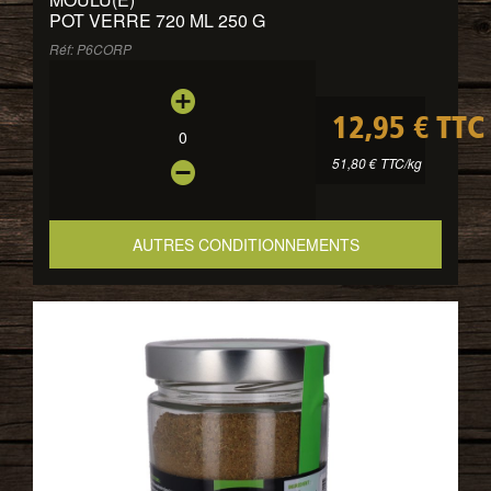
POT VERRE 720 ML 250 G
Réf: P6CORP
12,95 € TTC
0
51,80 € TTC/kg
AUTRES CONDITIONNEMENTS