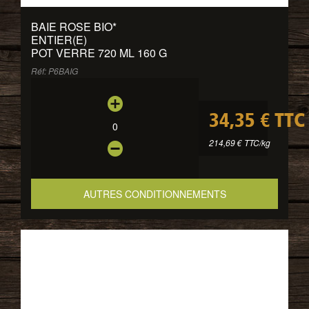
BAIE ROSE BIO
*
ENTIER(E)
POT VERRE 720 ML 160 G
Réf: P6BAIG
34,35 € TTC
0
214,69 € TTC/kg
AUTRES CONDITIONNEMENTS