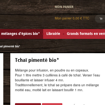
MON PANIER
Mon panier
0,00 € TTC
 mélanges d'épices bio*
Librairie
Grands formats en ver
aï pimenté bio
*
Tchaï pimenté bio
*
Mélange pour infusion, en poudre ou en copeaux.
Pour 1 litre mettre 3 cuillères à café de tchaï. Verser l’eau
bouillante et laisser infuser 4 mn.
Traditionnellement, le tchaï se prépare dans un mélange
moitié eau, moitié lait en laissant bouillir 1 mn.