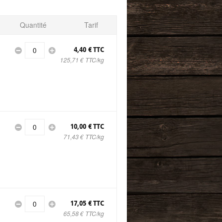
Quantité
Tarif
0
4,40 € TTC
125,71 € TTC/kg
0
10,00 € TTC
71,43 € TTC/kg
0
17,05 € TTC
65,58 € TTC/kg