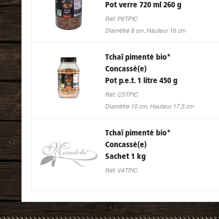
Pot verre 720 ml 260 g
Réf: P6TPIC
Diamètre 8 cm, Hauteur 16 cm
Tchaï pimenté bio
*
Concassé(e)
Pot p.e.t. 1 litre 450 g
Réf: C5TPIC
Diamètre 10 cm, Hauteur 17,5 cm
Tchaï pimenté bio
*
Concassé(e)
Sachet 1 kg
Réf: V4TPIC