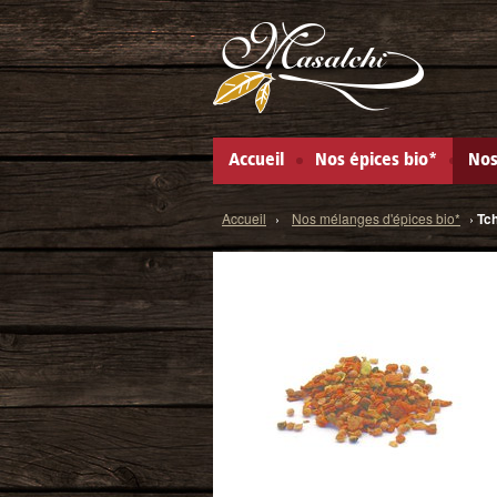
Masalchi
Accueil
Nos épices bio*
Nos
Accueil
›
Nos mélanges d'épices bio*
›
Tch