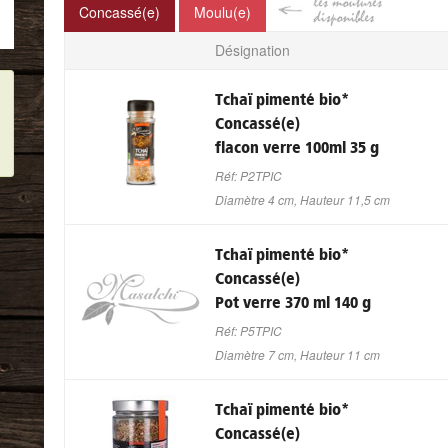
Concassé(e)
Moulu(e)
Les moutures
Désignation
disponibles
Tchaï pimenté bio
*
Concassé(e)
flacon verre 100ml 35 g
Réf: P2TPIC
Diamètre 4 cm, Hauteur 11,5 cm
Tchaï pimenté bio
*
Concassé(e)
Pot verre 370 ml 140 g
Réf: P5TPIC
Diamètre 7 cm, Hauteur 11 cm
Tchaï pimenté bio
*
Concassé(e)