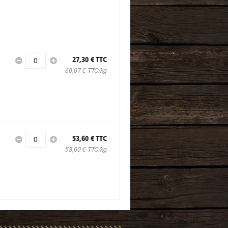
0
27,30 € TTC
60,67 € TTC/kg
0
53,60 € TTC
53,60 € TTC/kg