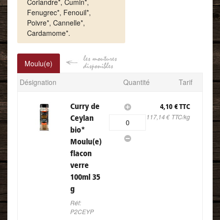
Coriandre*, Cumin*,
Fenugrec*, Fenouil*,
Poivre*, Cannelle*,
Cardamome*.
Moulu(e)
Les moutures
Désignation
Quantité
Tarif
disponibles
Curry de
4,10 € TTC
117,14 € TTC/kg
Ceylan
0
bio
*
Moulu(e)
flacon
verre
100ml 35
g
Réf:
P2CEYP