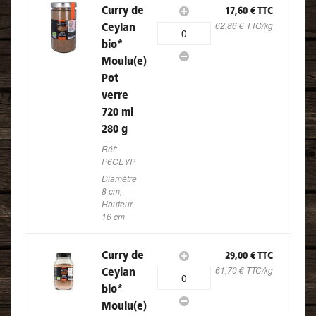
Curry de
17,60 € TTC
62,86 € TTC/kg
Ceylan
0
bio
*
Moulu(e)
Pot
verre
720 ml
280 g
Réf:
P6CEYP
Diamètre
8 cm,
Hauteur
16 cm
Curry de
29,00 € TTC
61,70 € TTC/kg
Ceylan
0
bio
*
Moulu(e)