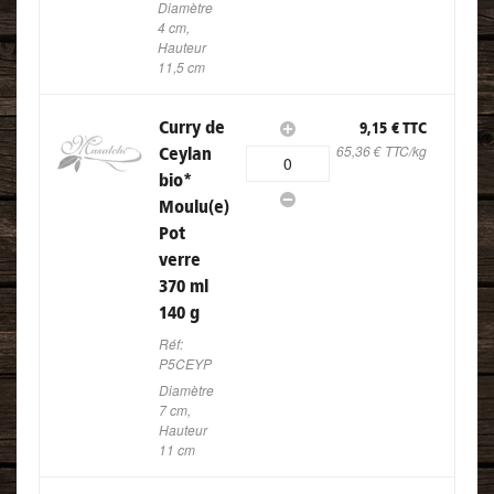
Diamètre
4 cm,
Hauteur
11,5 cm
Curry de
9,15 € TTC
65,36 € TTC/kg
Ceylan
0
bio
*
Moulu(e)
Pot
verre
370 ml
140 g
Réf:
P5CEYP
Diamètre
7 cm,
Hauteur
11 cm