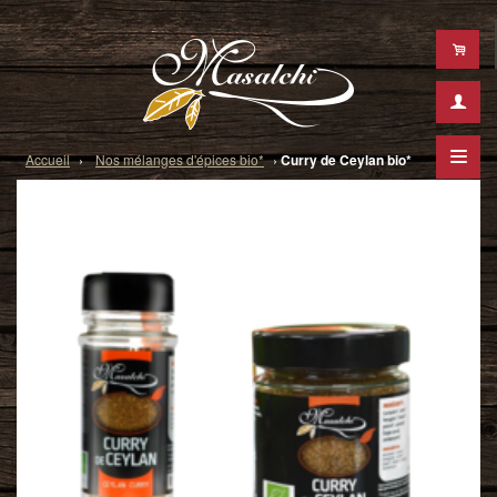
Masalchi
Accueil
›
Nos mélanges d'épices bio*
›
Curry de Ceylan bio
*