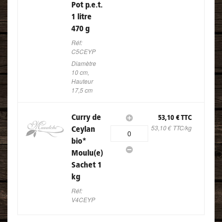
Pot p.e.t.
1 litre
470 g
Réf:
C5CEYP
Diamètre
10 cm,
Hauteur
17,5 cm
Curry de
53,10 € TTC
53,10 € TTC/kg
Ceylan
0
bio
*
Moulu(e)
Sachet 1
kg
Réf:
V4CEYP